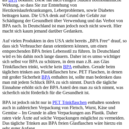
Wirkung, so dass Sie zur Entstehung von
Herzkreislauferkrankungen, Leberproblemen, sowie Diabetes
beitragen kann. Die USA denk auf Grund der Gefahr zur
Schädigung der Gesundheit über Verwendung und das Verbot von
BPA nach. In Deutschland ist man jedoch noch nicht soweit. Hier
macht sich kaum jemand darüber Gedanken.
Auf vielen Produkten in den USA steht bereits „BPA Free“ drauf, so
dass sich Verbraucher daran orientieren können, um einen
entsprechenden BPA freien Lebensstil zu führen. In Deutschland
wird es bis dahin noch lange dauern. Daher ist es umso wichtiger
sich selbst vor BPA zu schützen, in dem man z.B. aus Glas
Trinkflaschen trinkt, welche kein
BPA
enthalten. Gerade beim
täglichen trinken aus Plastikflaschen bzw. PET Flaschen, in denen
mit großer Sicherheit
BPA
enthalten ist, sollte man bedenken dass
man mit jedem Schluck BPA zu sich nimmt. Durch die tägliche
Einnahme erhöht sich der BPA Anteil den man zu sich nimmt, was
sicherlich nicht förderlich für die Gesundheit ist.
BPA ist jedoch nicht nur in
PET Trinkflaschen
enthalten sondern
auch in zahlreichen Verpackung von Fleisch, Wurst, Käse und
Gemüse – Im Grunde in allen Verpackungen aus Plastik. Daher
raten viele Ärzte auf solche Verpackungen möglichst zu vermeiden.
Das tägliche Trinken aus BPA freien Glasflaschen wäre hierzu ein
sehr guter Anfang.