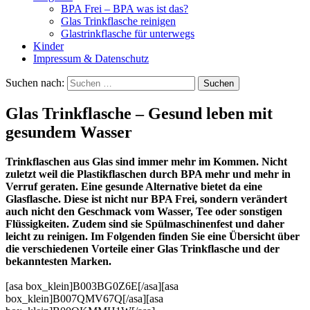
BPA Frei – BPA was ist das?
Glas Trinkflasche reinigen
Glastrinkflasche für unterwegs
Kinder
Impressum & Datenschutz
Suchen nach:
Glas Trinkflasche – Gesund leben mit
gesundem Wasser
Trinkflaschen aus Glas sind immer mehr im Kommen. Nicht
zuletzt weil die Plastikflaschen durch BPA mehr und mehr in
Verruf geraten. Eine gesunde Alternative bietet da eine
Glasflasche. Diese ist nicht nur BPA Frei, sondern verändert
auch nicht den Geschmack vom Wasser, Tee oder sonstigen
Flüssigkeiten. Zudem sind sie Spülmaschinenfest und daher
leicht zu reinigen. Im Folgenden finden Sie eine Übersicht über
die verschiedenen Vorteile einer Glas Trinkflasche und der
bekanntesten Marken.
[asa box_klein]B003BG0Z6E[/asa][asa
box_klein]B007QMV67Q[/asa][asa