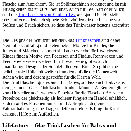
Flasche zum Anziehen“. Sie ist Spülmaschinen geeignet und ist mit
Flüssigkeiten bis zu 60°C befüllbar. Auch für Tee, Saft oder Milch
sind die
Trinkflaschen von Emil im Test
geeignet. Der Hersteller
setzt auf verschieden designete Schutzhüllen die die Flasche vor
Stößen und Bruch sichert, so dass das Trinkwasser bestens geschützt
ist.
Die Designs der Schutzhüllen der Glas
Trinkflaschen
sind dabei
Neutral bis auffällig und bieten neben Motive für Kinder, die in
Jungs und Mädchen separiert sind auch welche für Erwachsene.
Kinder finden Motive von Pederson und Findus, Rennwagen und
Feen, sowie vielen weitere. Für Erwachsene gibt es auch
unauffällige Designs der Schutzhüllen von Emil. So gibt es die
beliebte rote Hülle mit weißen Punkten auf die die Damenwelt
stehen wird und dezent gestreifte für die Herren Welt.
Die Emil Flaschen gibt es auch für Babys, so dass auch Babys aus
den gesunden Glas Trinkflaschen trinken können. Außerdem gibt es
vom Hersteller noch weiteres Zubehör für die Flaschen. So ist ein
Protektor, der gleichzeitig als Isolierar fungiert im Handel erhältlich,
zudem gibt es Flaschenbürsten und Abtropfständer, eine
Fahrradhalterung, eine Trageschleife und eine als Pinguin Kopf
designet Hilfe zum Aufdrehen.
Lifefactory – Glas Trinkflaschen für Babys und