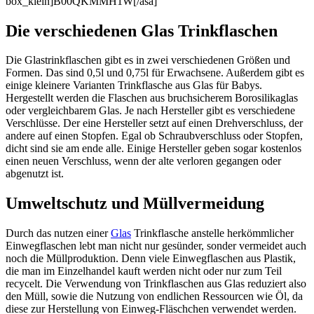
box_klein]B00QKMMH1W[/asa]
Die verschiedenen Glas Trinkflaschen
Die Glastrinkflaschen gibt es in zwei verschiedenen Größen und
Formen. Das sind 0,5l und 0,75l für Erwachsene. Außerdem gibt es
einige kleinere Varianten Trinkflasche aus Glas für Babys.
Hergestellt werden die Flaschen aus bruchsicherem Borosilikaglas
oder vergleichbarem Glas. Je nach Hersteller gibt es verschiedene
Verschlüsse. Der eine Hersteller setzt auf einen Drehverschluss, der
andere auf einen Stopfen. Egal ob Schraubverschluss oder Stopfen,
dicht sind sie am ende alle. Einige Hersteller geben sogar kostenlos
einen neuen Verschluss, wenn der alte verloren gegangen oder
abgenutzt ist.
Umweltschutz und Müllvermeidung
Durch das nutzen einer
Glas
Trinkflasche anstelle herkömmlicher
Einwegflaschen lebt man nicht nur gesünder, sonder vermeidet auch
noch die Müllproduktion. Denn viele Einwegflaschen aus Plastik,
die man im Einzelhandel kauft werden nicht oder nur zum Teil
recycelt. Die Verwendung von Trinkflaschen aus Glas reduziert also
den Müll, sowie die Nutzung von endlichen Ressourcen wie Öl, da
diese zur Herstellung von Einweg-Fläschchen verwendet werden.