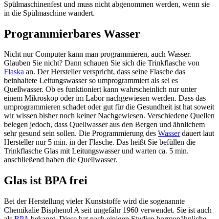
Spülmaschinenfest und muss nicht abgenommen werden, wenn sie
in die Spülmaschine wandert.
Programmierbares Wasser
Nicht nur Computer kann man programmieren, auch Wasser.
Glauben Sie nicht? Dann schauen Sie sich die Trinkflasche von
Flaska
an. Der Hersteller verspricht, dass seine Flasche das
beinhaltete Leitungswasser so umprogrammiert als sei es
Quellwasser. Ob es funktioniert kann wahrscheinlich nur unter
einem Mikroskop oder im Labor nachgewiesen werden. Dass das
umprogrammieren schadet oder gut für die Gesundheit ist hat soweit
wir wissen bisher noch keiner Nachgewiesen. Verschiedene Quellen
belegen jedoch, dass Quellwasser aus den Bergen und ähnlichem
sehr gesund sein sollen. Die Programmierung des
Wasser
dauert laut
Hersteller nur 5 min. in der Flasche. Das heißt Sie befüllen die
Trinkflasche Glas mit Leitungswasser und warten ca. 5 min.
anschließend haben die Quellwasser.
Glas ist BPA frei
Bei der Herstellung vieler Kunststoffe wird die sogenannte
Chemikalie Bisphenol A seit ungefähr 1960 verwendet. Sie ist auch
als
BPA
bekannt. Diese hat nach einigen Studien hormonähnliche