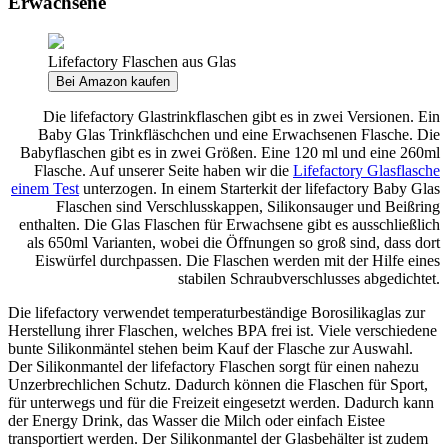
Erwachsene
Lifefactory Flaschen aus Glas
Bei Amazon kaufen
Die lifefactory Glastrinkflaschen gibt es in zwei Versionen. Ein
Baby Glas Trinkfläschchen und eine Erwachsenen Flasche. Die
Babyflaschen gibt es in zwei Größen. Eine 120 ml und eine 260ml
Flasche. Auf unserer Seite haben wir die
Lifefactory Glasflasche
einem Test
unterzogen. In einem Starterkit der lifefactory Baby Glas
Flaschen sind Verschlusskappen, Silikonsauger und Beißring
enthalten. Die Glas Flaschen für Erwachsene gibt es ausschließlich
als 650ml Varianten, wobei die Öffnungen so groß sind, dass dort
Eiswürfel durchpassen. Die Flaschen werden mit der Hilfe eines
stabilen Schraubverschlusses abgedichtet.
Die lifefactory verwendet temperaturbeständige Borosilikaglas zur
Herstellung ihrer Flaschen, welches BPA frei ist. Viele verschiedene
bunte Silikonmäntel stehen beim Kauf der Flasche zur Auswahl.
Der Silikonmantel der lifefactory Flaschen sorgt für einen nahezu
Unzerbrechlichen Schutz. Dadurch können die Flaschen für Sport,
für unterwegs und für die Freizeit eingesetzt werden. Dadurch kann
der Energy Drink, das Wasser die Milch oder einfach Eistee
transportiert werden. Der Silikonmantel der Glasbehälter ist zudem