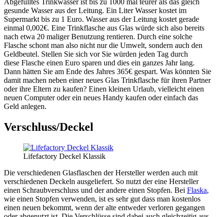
Abgefülltes Trinkwasser ist bis zu 1000 mal teurer als das gleich
gesunde Wasser aus der Leitung. Ein Liter Wasser kostet im
Supermarkt bis zu 1 Euro. Wasser aus der Leitung kostet gerade
einmal 0,002€. Eine Trinkflasche aus Glas würde sich also bereits
nach etwa 20 maliger Benutzung rentieren. Durch eine solche
Flasche schont man also nicht nur die Umwelt, sondern auch den
Geldbeutel. Stellen Sie sich vor Sie würden jeden Tag durch
diese Flasche einen Euro sparen und dies ein ganzes Jahr lang.
Dann hätten Sie am Ende des Jahres 365€ gespart. Was könnten Sie
damit machen neben einer neues Glas Trinkflasche für ihren Partner
oder ihre Eltern zu kaufen? Einen kleinen Urlaub, vielleicht einen
neuen Computer oder ein neues Handy kaufen oder einfach das
Geld anlegen.
Verschluss/Deckel
Lifefactory Deckel Klassik
Die verschiedenen Glasflaschen der Hersteller werden auch mit
verschiedenen Deckeln ausgeliefert. So nutzt der eine Hersteller
einen Schraubverschluss und der andere einen Stopfen. Bei
Flaska
,
wie einen Stopfen verwenden, ist es sehr gut dass man kostenlos
einen neuen bekommt, wenn der alte entweder verloren gegangen
oder abgenutzt ist. Die Verschlüsse sind dabei auch gleichzeitig aus